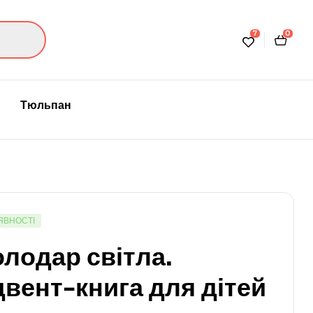
7
0
Тюльпан
ЯВНОСТІ
лодар світла.
вент-книга для дітей