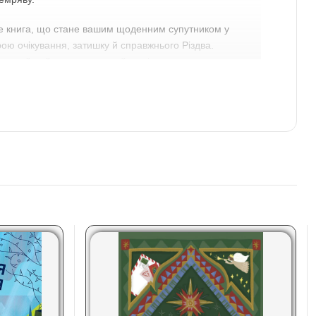
е книга, що стане вашим щоденним супутником у
ою очікування, затишку й справжнього Різдва.
ю, і нехай цей шлях стане найтеплішим подарунком для