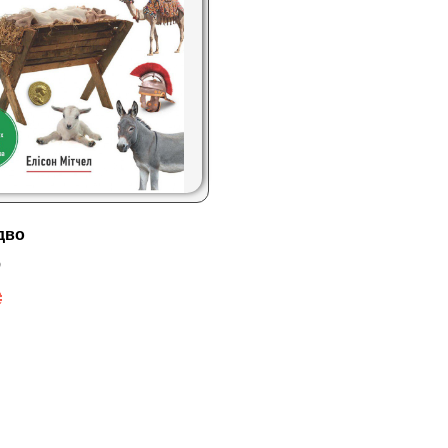
здво
0
₴