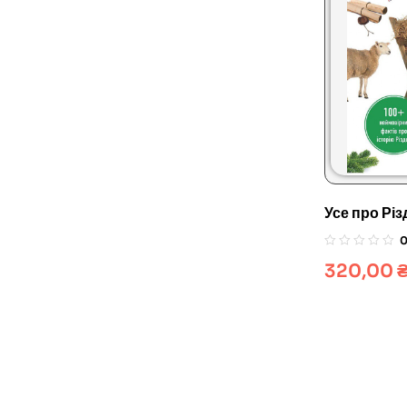
Усе про Рі
320,00