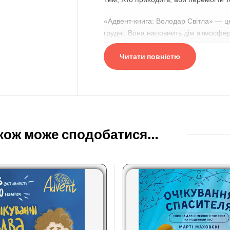
«Адвент-книга: Володар Світла» — ц
грудні. Вона наповнить дім атмосфер
Відкривайте її сторінка за сторінко
Читати повністю
всієї родини.
На вік 8+
кож може сподобатися…