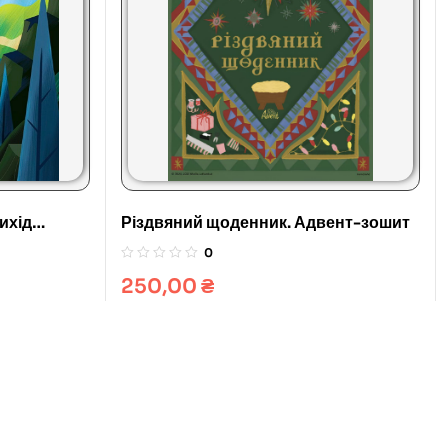
ихід
Різдвяний щоденник. Адвент-зошит
0
250,00
₴