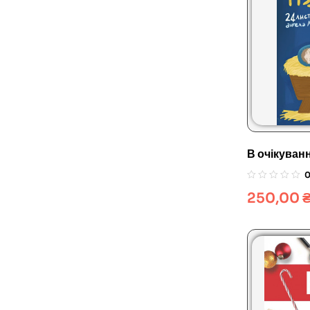
В очікуван
250,00