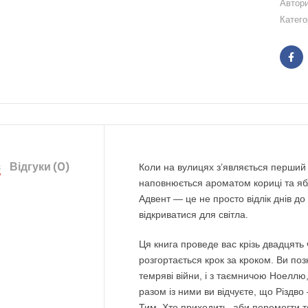
Автор
Катего
Fa
с
Відгуки (0)
Коли на вулицях з’являється перший с
наповнюється ароматом кориці та яб
Адвент — це не просто відлік днів до
відкриватися для світла.
Ця книга проведе вас крізь двадцять 
розгортається крок за кроком. Ви по
темряві війни, і з таємничою Ноеллю,
разом із ними ви відчуєте, що Різдво 
Тим, Хто приходить, аби перемогти т