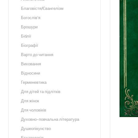
Благовістя/Євангелізм
Богослів'я
Брошури
Біблії
Біографії
Варто до читання
Виховання
Відносини
Герменевтика
Для дітей та підлітків
Для жінок
Для чоловіків
Духовно-повчальна література
Душеопікунство
Есхатологія