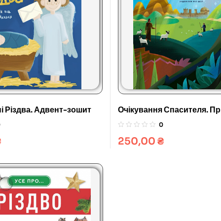
ні Різдва. Адвент-зошит
Очікування Спасителя. Пр
Спасителя
0
0
₴
250,00
₴