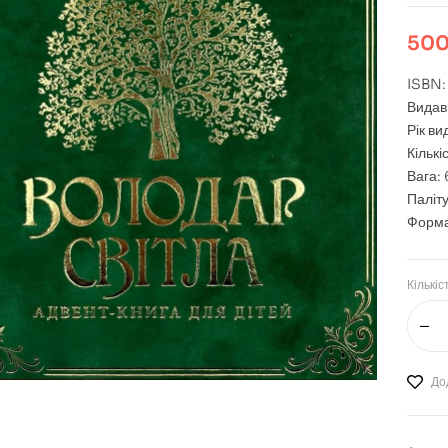
500
ISBN
Видав
Рік в
Кількі
Вага: 
Паліту
Форма
Кількіс
До