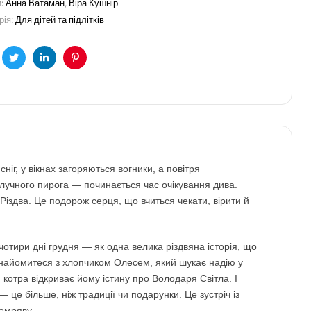
и:
Анна Ватаман
,
Віра Кушнір
рія:
Для дітей та підлітків
cebook
Twitter
LinkedIn
Pinterest
ніг, у вікнах загоряються вогники, а повітря
лучного пирога — починається час очікування дива.
 Різдва. Це подорож серця, що вчиться чекати, вірити й
чотири дні грудня — як одна велика різдвяна історія, що
знайомитеся з хлопчиком Олесем, який шукає надію у
 котра відкриває йому істину про Володаря Світла. І
— це більше, ніж традиції чи подарунки. Це зустріч із
емряву.