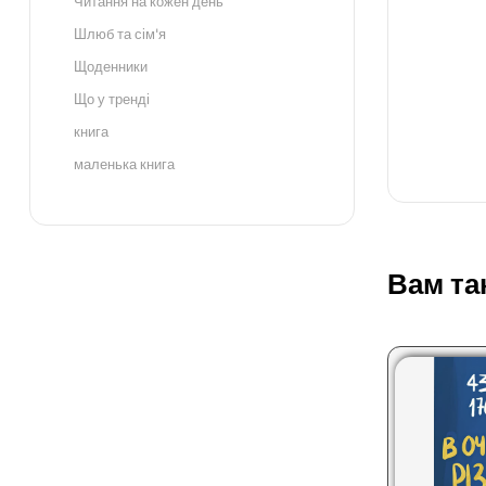
Читання на кожен день
Шлюб та сім'я
Щоденники
Що у тренді
книга
маленька книга
Вам та