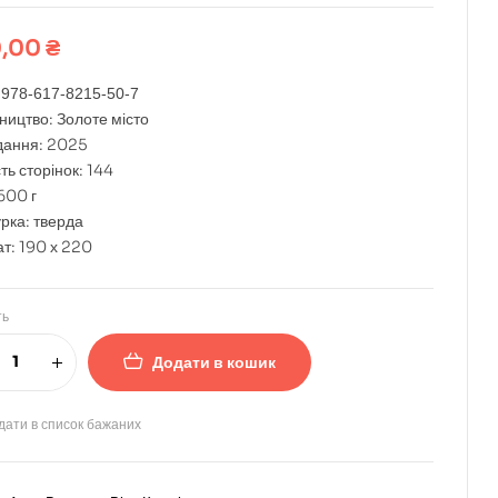
,00
₴
:
978-617-8215-50-7
ництво: Золоте місто
идання: 2025
сть сторінок: 144
600 г
рка: тверда
т: 190 х 220
ть
Додати в кошик
дати в список бажаних